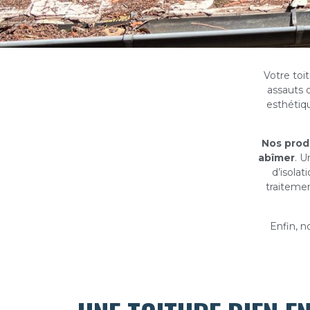
Votre toit
assauts 
esthétiq
Nos prod
abîmer
. U
d’isolat
traiteme
Enfin, n