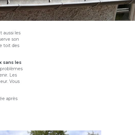
t aussi les
serve son
 toit des
 sans les
es problèmes
enir. Les
eur. Vous
née après