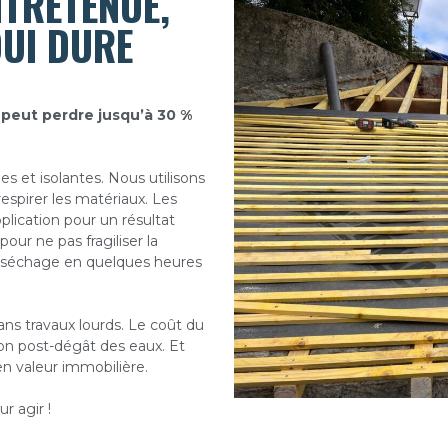
NTRETENUE,
UI DURE
peut perdre jusqu’à 30 %
s et isolantes. Nous utilisons
espirer les matériaux. Les
lication pour un résultat
our ne pas fragiliser la
un séchage en quelques heures
ns travaux lourds. Le coût du
on post-dégât des eaux. Et
en valeur immobilière.
ur agir !